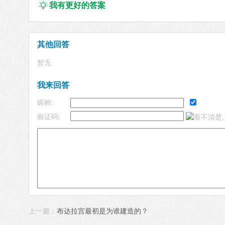
我有更好的答案

其他回答
暂无
我来回答
昵称:
验证码:
上一篇：
布达拉宫最初是为谁建造的？