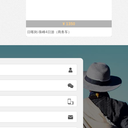
¥ 1350
日喀则-珠峰4日游（商务车）



