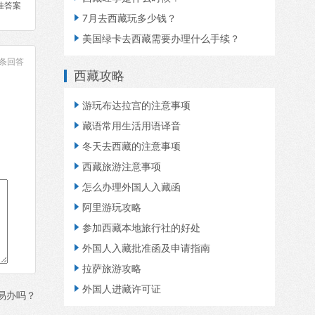
佳答案

7月去西藏玩多少钱？

美国绿卡去西藏需要办理什么手续？
条回答
西藏攻略

游玩布达拉宫的注意事项

藏语常用生活用语译音

冬天去西藏的注意事项

西藏旅游注意事项

怎么办理外国人入藏函

阿里游玩攻略

参加西藏本地旅行社的好处

外国人入藏批准函及申请指南

拉萨旅游攻略

外国人进藏许可证
易办吗？