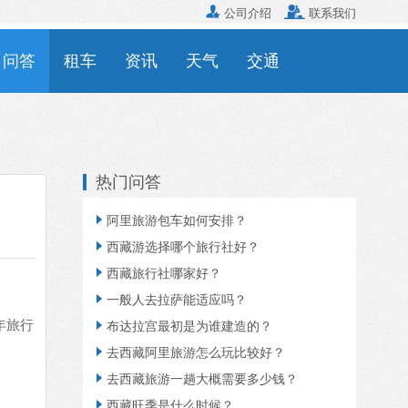


公司介绍
联系我们
问答
租车
资讯
天气
交通
热门问答

阿里旅游包车如何安排？

西藏游选择哪个旅行社好？

西藏旅行社哪家好？

一般人去拉萨能适应吗？
年旅行

布达拉宫最初是为谁建造的？

去西藏阿里旅游怎么玩比较好？

去西藏旅游一趟大概需要多少钱？

西藏旺季是什么时候？