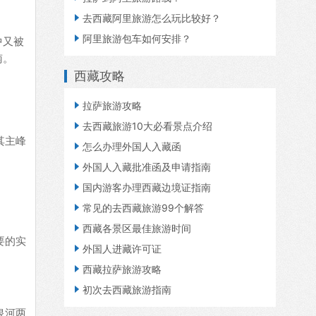

去西藏阿里旅游怎么玩比较好？

阿里旅游包车如何安排？
中又被
南。
西藏攻略

拉萨旅游攻略

去西藏旅游10大必看景点介绍
其主峰

怎么办理外国人入藏函

外国人入藏批准函及申请指南

国内游客办理西藏边境证指南

常见的去西藏旅游99个解答

西藏各景区最佳旅游时间
要的实

外国人进藏许可证

西藏拉萨旅游攻略

初次去西藏旅游指南
泉河两