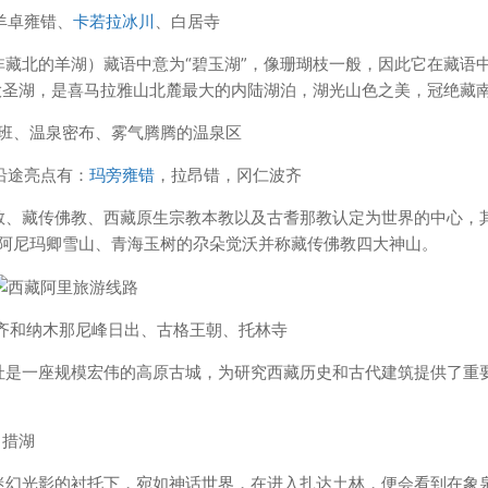
羊卓雍错、
卡若拉冰川
、白居寺
藏北的羊湖）藏语中意为“碧玉湖”，像珊瑚枝一般，因此它在藏语
大圣湖，是喜马拉雅山北麓最大的内陆湖泊，湖光山色之美，冠绝藏
道班、温泉密布、雾气腾腾的温泉区
沿途亮点有：
玛旁雍错
，拉昂错，冈仁波齐
教、藏传佛教、西藏原生宗教本教以及古耆那教认定为世界的中心，
、阿尼玛卿雪山、青海玉树的尕朵觉沃并称藏传佛教四大神山。
仁波齐和纳木那尼峰日出、古格王朝、托林寺
址是一座规模宏伟的高原古城，为研究西藏历史和古代建筑提供了重
昂措湖
迷幻光影的衬托下，宛如神话世界，在进入扎达土林，便会看到在象