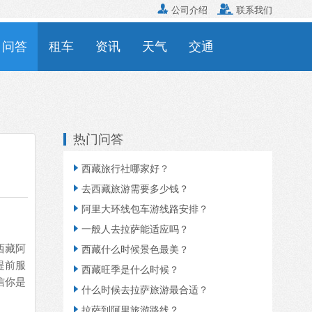


公司介绍
联系我们
问答
租车
资讯
天气
交通
热门问答

西藏旅行社哪家好？

去西藏旅游需要多少钱？

阿里大环线包车游线路安排？

一般人去拉萨能适应吗？
西藏阿

西藏什么时候景色最美？
提前服

西藏旺季是什么时候？
信你是

什么时候去拉萨旅游最合适？

拉萨到阿里旅游路线？