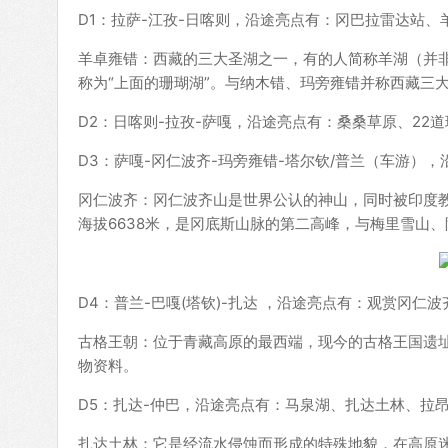
D1：拉萨-江孜-日喀则，沿途亮点有：冈巴拉雷达站、
羊卓雍错：西藏的三大圣湖之一，有的人简称羊湖（并非
称为“上面的珊瑚湖”。与纳木错、玛旁雍错并称西藏三
D2：日喀则-拉孜-萨嘎，沿途亮点有：桑桑草原、22
D3：萨嘎-冈仁波齐-玛旁雍错-塔尔钦/普兰（车游），
冈仁波齐：冈仁波齐山是世界公认的神山，同时被印度
海拔6638米，是冈底斯山脉的第二高峰，与梅里雪山
D4：普兰-巴嘎(塔钦)-扎达 ，沿途亮点有：观赏冈
古格王朝：位于青藏高原的最西端，现今的古格王国遗
物资料。
D5：扎达-仲巴，沿途亮点有：马泉湖、扎达土林、拉
扎达土林：它是经流水侵蚀而形成的特殊地貌，在高原