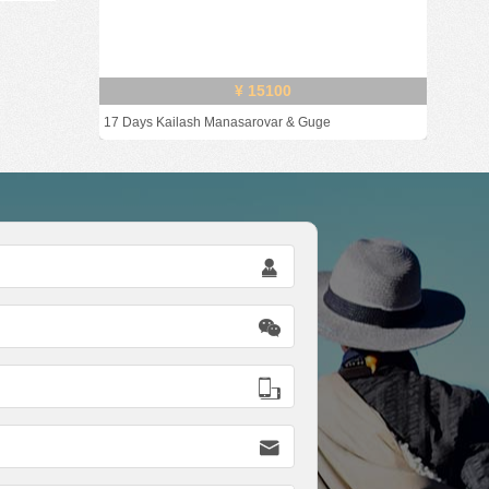
¥ 15100
17 Days Kailash Manasarovar & Guge



