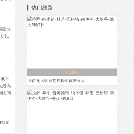
热门线路
国家公
，所以
¥ 2260
西藏不
拉萨-纳木错-林芝-巴松错-南伊沟-大
拔最高
游顾问
佳答案