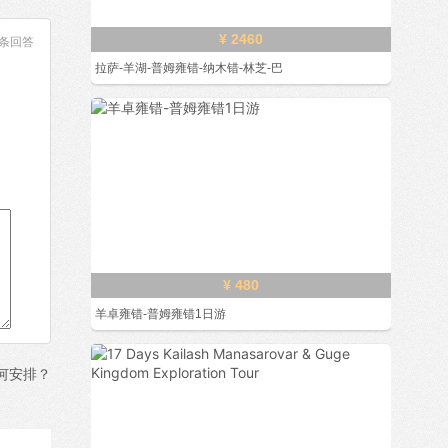
¥ 2460
条回答
拉萨-羊湖-普姆雍错-纳木错-林芝-巴
¥ 480
羊卓雍错-普姆雍错1日游
何安排？