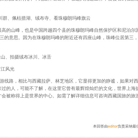
冰川群、佩枯措湖、绒布寺、看珠穆朗玛峰旗云
最高的山峰，也是中国跨越四个县的珠穆朗玛峰自然保护区和尼泊尔
是第三的意思。因为在珠穆朗玛峰的附近还有四座山峰，珠峰位居第三
金山、拍摄绒布冰川、冰舌
布江风光
游线路，相比与西藏拉萨、林芝地区，它显得更加的静谧，如果对
来过的人，可能不了解，在这里它曾有最辉煌灿烂的文化，世界上海
才会被称得上是世界的中心。如需了解详细信息可咨询西藏国旅的旅
本回答由
editor
负责采纳最