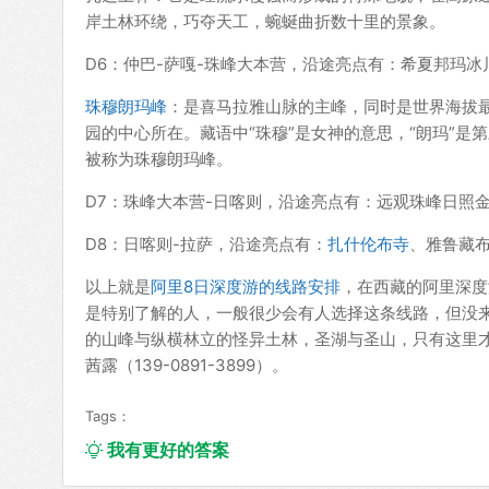
岸土林环绕，巧夺天工，蜿蜒曲折数十里的景象。
D6：仲巴-萨嘎-珠峰大本营，沿途亮点有：希夏邦玛
珠穆朗玛峰
：是喜马拉雅山脉的主峰，同时是世界海拔
园的中心所在。藏语中“珠穆”是女神的意思，“朗玛”
被称为珠穆朗玛峰。
D7：珠峰大本营-日喀则，沿途亮点有：远观珠峰日照
D8：日喀则-拉萨，沿途亮点有：
扎什伦布寺
、雅鲁藏
以上就是
阿里8日深度游的线路安排
，在西藏的阿里深度
是特别了解的人，一般很少会有人选择这条线路，但没
的山峰与纵横林立的怪异土林，圣湖与圣山，只有这里
茜露（139-0891-3899）。
Tags：
我有更好的答案
