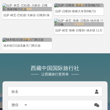
¥ 2660
¥ 3960
拉萨-日喀则-珠峰大本营6晚7日
拉萨-林芝-巴松措-大峡谷-日喀则-珠
¥ 6600
拉萨-林芝-珠峰-日喀则–纳木错 11天
¥ 980
纳木错2日游圣象天门两日游
西藏中国国际旅行社
让西藏旅行更简单

姓名
