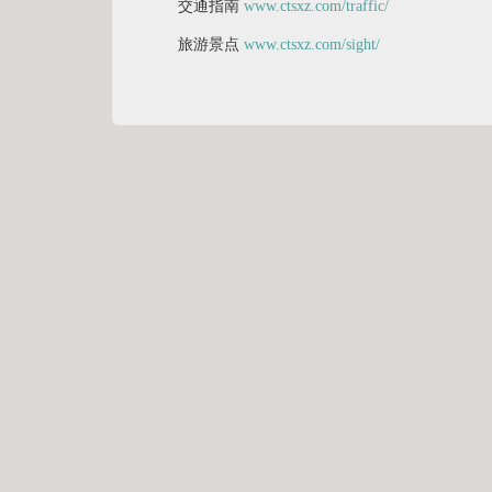
交通指南
www.ctsxz.com/traffic/
旅游景点
www.ctsxz.com/sight/