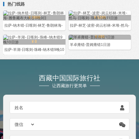
热门线路
¥ 3860
¥ 5280
拉萨-纳木错-日喀则-林芝-鲁朗林海-
拉萨-林芝-波密-岗云杉林-米堆-然乌-
¥ 480
¥ 0
羊卓雍错-普姆雍错1日游
拉萨-羊湖-日喀则-珠峰-纳木错9晚10
西藏中国国际旅行社
让西藏旅行更简单

姓名
